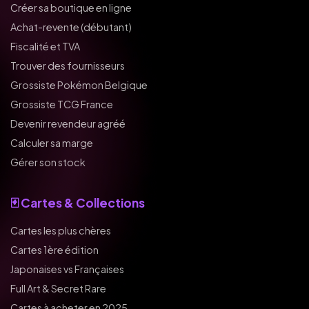
Créer sa boutique en ligne
Achat-revente (débutant)
Fiscalité et TVA
Trouver des fournisseurs
Grossiste Pokémon Belgique
Grossiste TCG France
Devenir revendeur agréé
Calculer sa marge
Gérer son stock
🃏 Cartes & Collections
Cartes les plus chères
Cartes 1ère édition
Japonaises vs Françaises
Full Art & Secret Rare
Cartes à acheter en 2025