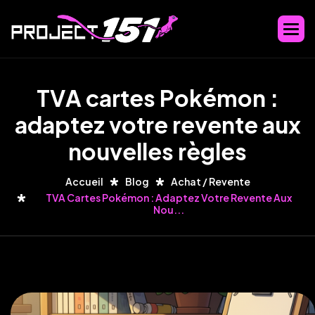
T
V
A
c
a
r
t
e
s
P
o
k
é
m
o
n
:
a
d
a
p
t
e
z
v
o
t
r
e
r
e
v
e
n
t
e
a
u
x
n
o
u
v
e
l
l
e
s
r
è
g
l
e
s
Accueil
Blog
Achat / Revente
TVA Cartes Pokémon : Adaptez Votre Revente Aux
Nou...