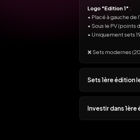
Logo "Edition 1"
:
• Placé à gauche de 
• Sous le PV (points d
• Uniquement sets 
❌ Sets modernes (201
Sets 1ère édition l
Investir dans 1ère 