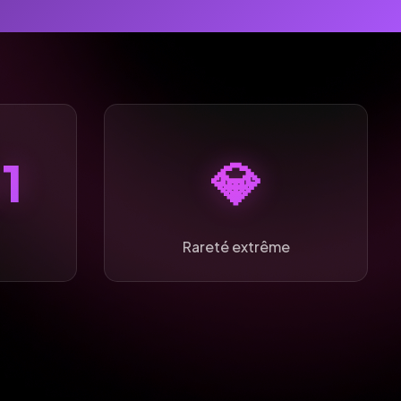
1
💎
Rareté extrême