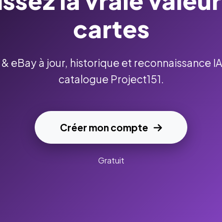
ssez la vraie valeur
cartes
 eBay à jour, historique et reconnaissance IA 
catalogue Project151.
Créer mon compte
Gratuit