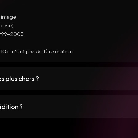
l'image
e vie)
1999-2003
0+) n'ont pas de 1ère édition
es plus chers ?
édition ?