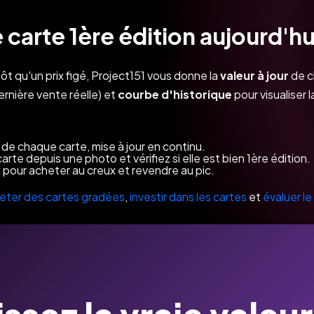
carte 1ère édition aujourd'hu
 qu'un prix figé, Project151 vous donne la
valeur à jour
de c
ernière vente réelle) et
courbe d'historique
pour visualiser
e de chaque carte, mise à jour en continu.
carte depuis une photo et vérifiez si elle est bien 1ère édition.
ix pour acheter au creux et revendre au pic.
eter des cartes gradées
,
investir dans les cartes
et
évaluer le