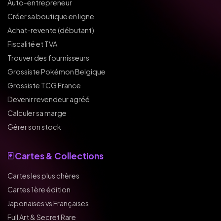
Auto-entrepreneur
Créer sa boutique en ligne
Achat-revente (débutant)
Fiscalité et TVA
Trouver des fournisseurs
Grossiste Pokémon Belgique
Grossiste TCG France
Devenir revendeur agréé
Calculer sa marge
Gérer son stock
🃏 Cartes & Collections
Cartes les plus chères
Cartes 1ère édition
Japonaises vs Françaises
Full Art & Secret Rare