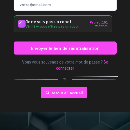
Je ne suis pas un robot
✓
Project151
anti-robot
Vérifié — vous n’êtes pas un robot
Envoyer le lien de réinitialisation
Vous vous souvenez de votre mot de passe ?
Se
connecter
OU
Retour à l'accueil