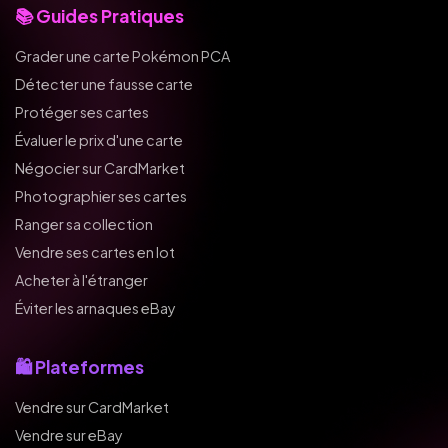
📚 Guides Pratiques
Grader une carte Pokémon PCA
Détecter une fausse carte
Protéger ses cartes
Évaluer le prix d'une carte
Négocier sur CardMarket
Photographier ses cartes
Ranger sa collection
Vendre ses cartes en lot
Acheter à l'étranger
Éviter les arnaques eBay
🛍️ Plateformes
Vendre sur CardMarket
Vendre sur eBay