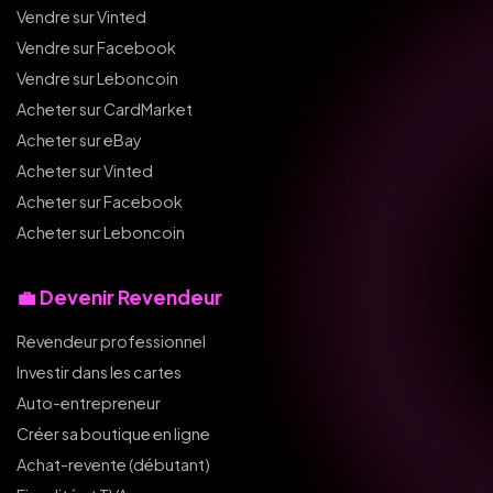
Vendre sur Vinted
Vendre sur Facebook
Vendre sur Leboncoin
Acheter sur CardMarket
Acheter sur eBay
Acheter sur Vinted
Acheter sur Facebook
Acheter sur Leboncoin
💼 Devenir Revendeur
Revendeur professionnel
Investir dans les cartes
Auto-entrepreneur
Créer sa boutique en ligne
Achat-revente (débutant)