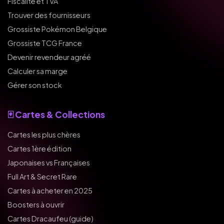
Fiscalité et TVA
Trouver des fournisseurs
Grossiste Pokémon Belgique
Grossiste TCG France
Devenir revendeur agréé
Calculer sa marge
Gérer son stock
🃏 Cartes & Collections
Cartes les plus chères
Cartes 1ère édition
Japonaises vs Françaises
Full Art & Secret Rare
Cartes à acheter en 2025
Boosters à ouvrir
Cartes Dracaufeu (guide)