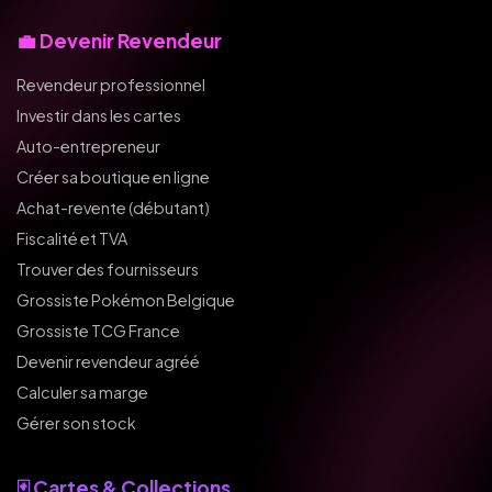
💼 Devenir Revendeur
Revendeur professionnel
Investir dans les cartes
Auto-entrepreneur
Créer sa boutique en ligne
Achat-revente (débutant)
Fiscalité et TVA
Trouver des fournisseurs
Grossiste Pokémon Belgique
Grossiste TCG France
Devenir revendeur agréé
Calculer sa marge
Gérer son stock
🃏 Cartes & Collections