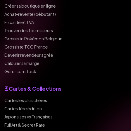
Créer sa boutique en ligne
Achat-revente (débutant)
Fiscalité et TVA
Trouver des fournisseurs
Grossiste Pokémon Belgique
Grossiste TCG France
Devenir revendeur agréé
Calculer sa marge
Gérer son stock
🃏 Cartes & Collections
Cartes les plus chères
Cartes 1ère édition
Japonaises vs Françaises
Full Art & Secret Rare