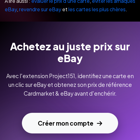
À lire aussi :
évaluer le prix d'une carte
,
éviter les arnaques
eBay
,
revendre sur eBay
et
les cartes les plus chères
.
Achetez au juste prix sur
eBay
Avec l'extension Project151, identifiez une carte en
un clic sur eBay et obtenez son prix de référence
Cardmarket & eBay avant d'enchérir.
Créer mon compte